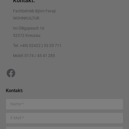
Kontakt:
Fachbetrieb Björn Faraji
WOHNKULTUR
Im Ölligspesch 16
52372 Kreuzau
Tel. +49( 02422 ) 33 29 711
Mobil: 0174 / 45 41 285
Wohnkultur Björn Faraji
Kontakt:
Name *
E-Mail *