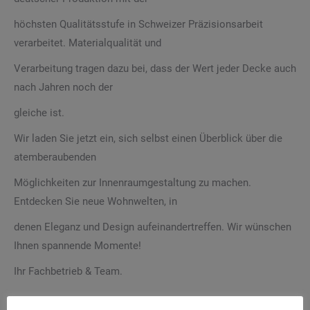
höchsten Qualitätsstufe in Schweizer Präzisionsarbeit
verarbeitet. Materialqualität und
Verarbeitung tragen dazu bei, dass der Wert jeder Decke auch
nach Jahren noch der
gleiche ist.
Wir laden Sie jetzt ein, sich selbst einen Überblick über die
atemberaubenden
Möglichkeiten zur Innenraumgestaltung zu machen.
Entdecken Sie neue Wohnwelten, in
denen Eleganz und Design aufeinandertreffen. Wir wünschen
Ihnen spannende Momente!
Ihr Fachbetrieb & Team.