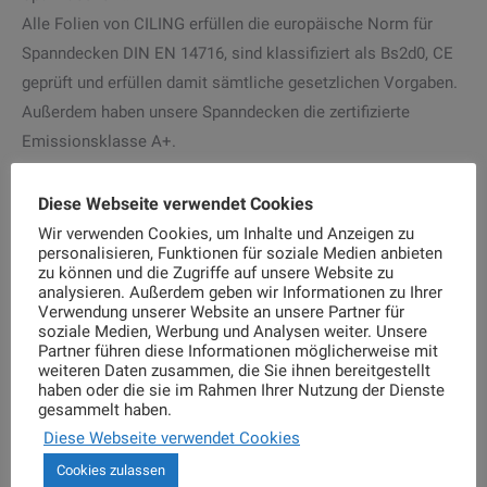
Alle Folien von CILING erfüllen die europäische Norm für
Spanndecken DIN EN 14716, sind klassifiziert als Bs2d0, CE
geprüft und erfüllen damit sämtliche gesetzlichen Vorgaben.
Außerdem haben unsere Spanndecken die zertifizierte
Emissionsklasse A+.
Diese Webseite verwendet Cookies
Wir verwenden Cookies, um Inhalte und Anzeigen zu
personalisieren, Funktionen für soziale Medien anbieten
zu können und die Zugriffe auf unsere Website zu
Wohnkultur erstellt Ihnen ein kostenloses Angebot. Ganz
analysieren. Außerdem geben wir Informationen zu Ihrer
einfach online oder vor Ort. Stellen Sie einfach Ihre
Verwendung unserer Website an unsere Partner für
soziale Medien, Werbung und Analysen weiter. Unsere
Spanndecke / Lichtdecke in wenigen Klicks zusammen.
Partner führen diese Informationen möglicherweise mit
Einfach Kostenlos und unverbindlich.
weiteren Daten zusammen, die Sie ihnen bereitgestellt
haben oder die sie im Rahmen Ihrer Nutzung der Dienste
gesammelt haben.
Diese Webseite verwendet Cookies
Cookies zulassen