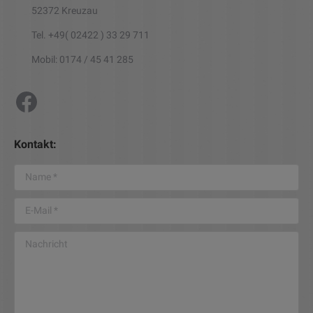
52372 Kreuzau
Tel. +49( 02422 ) 33 29 711
Mobil: 0174 / 45 41 285
Wohnkultur Björn Faraji
Kontakt:
Name *
E-Mail *
Nachricht