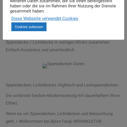
weiteren Daten zusammen, die Sie ihnen bereitgestellt
haben oder die sie im Rahmen Ihrer Nutzung der Dienste
gesammelt haben.
Diese Webseite verwendet Cookies
Wohnkultur erstellt Ihnen ein kostenloses Angebot. Ganz
Cookies zulassen
einfach online oder vor Ort. Stellen Sie einfach Ihre
Spanndecke / Lichtdecke in wenigen Klicks zusammen.
Einfach Kostenlos und unverbindlich.
Spanndecken, Lichtdecken, Hightech und Lackspanndecken.
Die schönste Decken-Modernisierung mit dauerhaftem Wow-
Effekt.
Wenn es um Spanndecken, Lichtdecken und Beleuchtung
geht, » Willkommen bei Björn Faraji WOHNKULTUR.