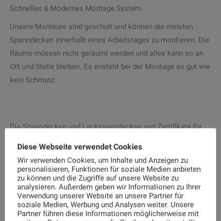
Schnelles & Modernes Montage System.
Unsere Monteure sind geschult und können die meisten
Spanndecken innerhalb eines Arbeitstages zu montieren. Die
Räume müssen nicht geräumt werden und alles kann so an
Ort und Stelle bleiben. Es ensteht bei der Montage so gut wie
kein Schmutz.
Die Spanndecken und Lackspanndecken und Zertifikate für
Spanndecken…
Diese Webseite verwendet Cookies
Alle Folien von CILING erfüllen die europäische Norm für
Wir verwenden Cookies, um Inhalte und Anzeigen zu
Spanndecken DIN EN 14716, sind klassifiziert als Bs2d0, CE
personalisieren, Funktionen für soziale Medien anbieten
zu können und die Zugriffe auf unsere Website zu
geprüft und erfüllen damit sämtliche gesetzlichen Vorgaben.
analysieren. Außerdem geben wir Informationen zu Ihrer
Außerdem haben unsere Spanndecken die zertifizierte
Verwendung unserer Website an unsere Partner für
soziale Medien, Werbung und Analysen weiter. Unsere
Emissionsklasse A+.
Partner führen diese Informationen möglicherweise mit