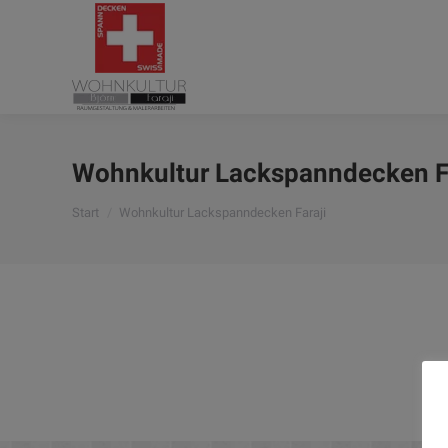
Wohnkultur Lackspanndecken F
Sie befinden sich hier:
Start
Wohnkultur Lackspanndecken Faraji